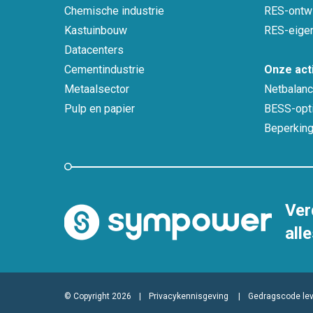
Chemische industrie
RES-ontwi
Kastuinbouw
RES-eige
Datacenters
Cementindustrie
Onze acti
Metaalsector
Netbalanc
Pulp en papier
BESS-opti
Beperking
Ver
all
© Copyright 2026
|
Privacykennisgeving
Gedragscode lev