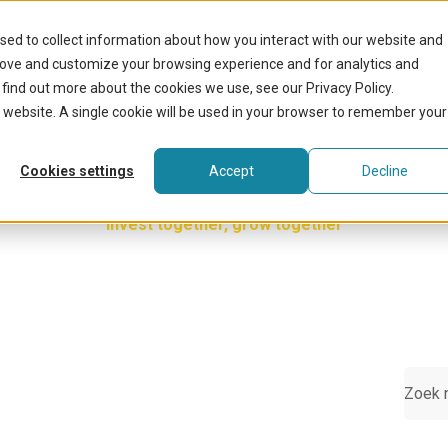
Onze activiteiten
Voordelen v
sed to collect information about how you interact with our website and
rove and customize your browsing experience and for analytics and
 find out more about the cookies we use, see our Privacy Policy.
is website. A single cookie will be used in your browser to remember your
Knowledge center
Cookies settings
Accept
Decline
Invest together, grow together