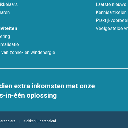
kkelaars
Laatste nieuws
naren
Kennisartikelen
Praktijkvoorbee
viteiten
Veelgestelde v
ering
malisatie
 van zonne- en windenergie
dien extra inkomsten met onze
es-in-één oplossing
eranciers
Klokkenluidersbeleid